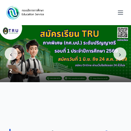
‹
›
2